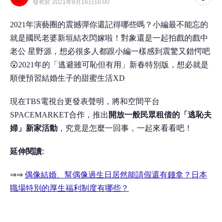
發布於 2021年8月16日16:00
2021年演藝圈的震撼彈你還記得哪些嗎？小編最不能忘的
就是國民老婆新垣結衣閃嫁啦！對象還是一起拍戲的戲中
老公 星野源，想必很多人都跟小編一樣感到震驚又錯愕吧
😲2021年的「逃避雖可恥但有用」新春特別版，想必就是
順便預習結婚生子的甜蜜生活XD
現在TBS電視台更發表聲明，將和空間平台
SPACEMARKET合作，推出
開放一般民眾租借的「逃恥夫
婦」新家活動
，究竟是怎麼一回事，一起來看看吧！
延伸閱讀:
⇒⇒
偶像結婚、幫偶像過生日居然能請假還有錢拿？日本
職場特別的厚生福利制度有哪些？