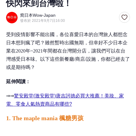
快閃來到台灣啦！
窩日本Wow-Japan
發布於 2021年9月7日16:00
受到疫情影響不能出國，各位喜愛日本的台灣旅人都想念
日本想到瘋了吧？雖然暫時出國無期，但幸好不少日本企
業在2020年~2021年間都在台灣開分店，讓我們可以在台
灣感受日本味。以下這些新餐廳/商店/設施，你都已經去了
或是期待嗎？
延伸閱讀：
⇒⇒
驚安殿堂(激安殿堂)唐吉訶德必買大推薦！美妝、家
電、零食人氣熱賣商品有哪些?
1. The maple mania 楓糖男孩