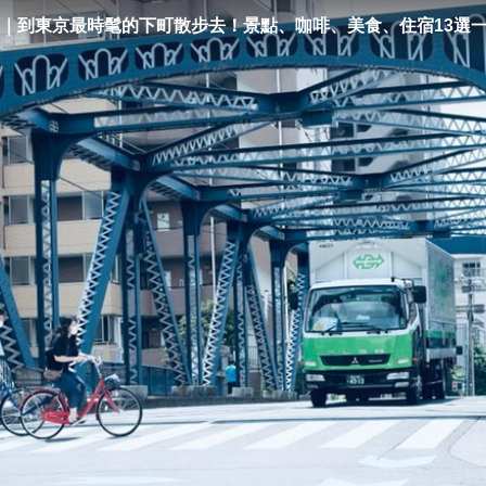
｜到東京最時髦的下町散步去！景點、咖啡、美食、住宿13選