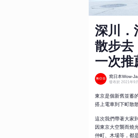
深川．
散步去
一次推
窩日本Wow-Ja
發布於 2021年9月
東京是個新舊並蓄
搭上電車到下町散
這次我們帶著大家
因東京大空襲而燒
仲町、木場等，都