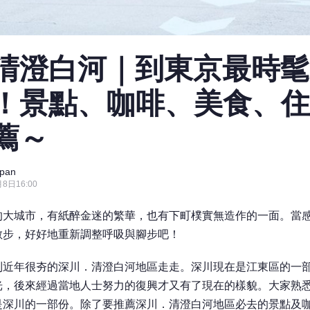
清澄白河｜到東京最時髦
！景點、咖啡、美食、住
薦～
pan
8日16:00
的大城市，有紙醉金迷的繁華，也有下町樸實無造作的一面。當
散步，好好地重新調整呼吸與腳步吧！
到近年很夯的深川．清澄白河地區走走。深川現在是江東區的一
光，後來經過當地人士努力的復興才又有了現在的樣貌。大家熟
是深川的一部份。除了要推薦深川．清澄白河地區必去的景點及