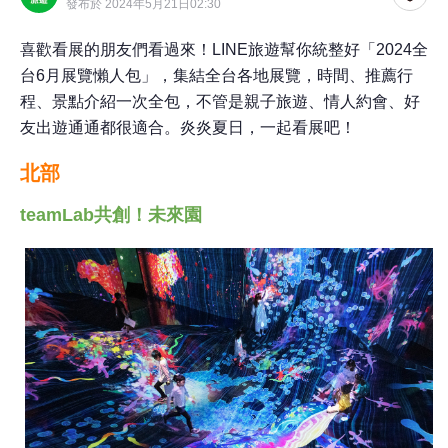
發布於 2024年5月21日02:30
喜歡看展的朋友們看過來！
LINE
旅遊幫你統整好「
2024
全
台6月展覽懶人包」，集結全台各地展覽，時間、推薦行
程、景點介紹一次全包，不管是親子旅遊、情人約會、好
友出遊通通都很適合。炎炎夏日，一起看展吧！
北部
teamLab共創！未來園