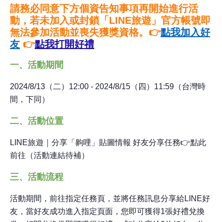
請務必同意下方個資告知事項再開始進行活
動，若未加入或封鎖「
LINE
旅遊」官方帳號即
無法參加活動並喪失獲獎資格。
👉
點我加入好
友
👉
點我打開好禮
一、活動期間
2024/8/13（二）12:00 - 2024/8/15（四）11:59（台灣時
間，下同）
二、活動位置
LINE旅遊｜分享「齁哩」貼圖情報 好友分享任務👉點此
前往（活動連結待補）
三、活動流程
活動期間，前往指定任務頁，並將任務訊息分享給
LINE
好
友，當好友成功進入指定頁面，您即可獲得
1
張好禮兌換