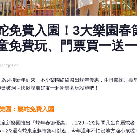
蛇免費入園！3大樂園春
童免費玩、門票買一送一
22日05:00
！為迎接新年到來，不少樂園紛紛祭出蛇年優惠，生肖屬蛇、壽
包會破洞～快揪親朋好友一起衝樂園玩設施吧！
新樂園：屬蛇免費入園
童新樂園推出「蛇年春節優惠」，1/29～2/2期間凡生肖屬蛇
25～2/2還有蛇來童趣市集可以逛，今年過年不怕沒地方溜小孩啦