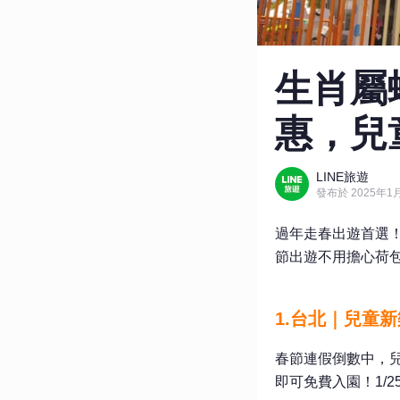
生肖屬
惠，兒
LINE旅遊
發布於 2025年1月
過年走春出遊首選
節出遊不用擔心荷
1.台北｜兒童
春節連假倒數中，兒
即可免費入園！1/