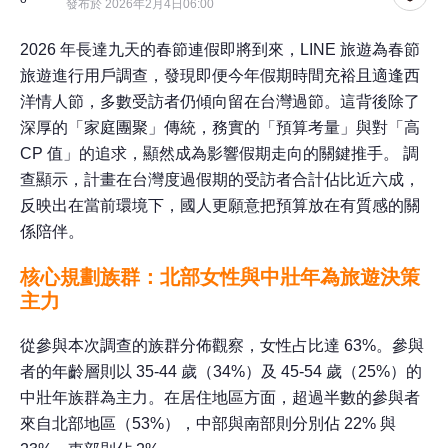
發布於 2026年2月4日06:00
2026
年長達九天的春節連假即將到來，
LINE
旅遊為春節
旅遊進行用戶調查，發現即便今年假期時間充裕且適逢西
洋情人節，多數受訪者仍傾向留在台灣過節。這背後除了
深厚的「家庭團聚」傳統，務實的「預算考量」與對「高
CP
值」的追求，顯然成為影響假期走向的關鍵推手。 調
查顯示，計畫在台灣度過假期的受訪者合計佔比近六成，
反映出在當前環境下，國人更願意把預算放在有質感的關
係陪伴。
核心規劃族群：北部女性與中壯年為旅遊決策
主力
從參與本次調查的族群分佈觀察，女性占比達
63%
。參與
者的年齡層則以
35-44
歲（
34%
）及
45-54
歲（
25%
）的
中壯年族群為主力。在居住地區方面，超過半數的參與者
來自北部地區（
53%
），中部與南部則分別佔
22%
與