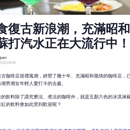
食復古新浪潮，充滿昭和
蘇打汽水正在大流行中！
pan
5日18:09
復古咖啡店巡禮風潮，經營了幾十年、充滿昭和風情的咖啡店，
尚潮男潮女年輕人愛打卡的去處。
表的飲料除了講究磨法、煮法的咖啡外，就是五顏六色的冰淇淋
有紅的飲料會如此受到歡迎呢？