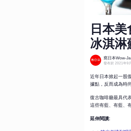
日本美
冰淇淋
窩日本Wow-Ja
發布於 2021年9月
近年日本掀起一股
據點，反而成為時
復古咖啡廳最具代
這些有藍、有藍、
延伸閱讀: