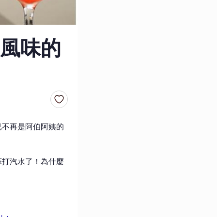
風味的
已不再是阿伯阿姨的
蘇打汽水了！為什麼