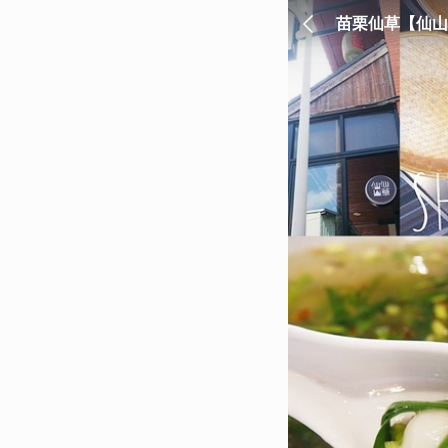
苗栗仙草【仙山仙
吃喝玩樂都最高