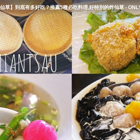
草】到底有多好吃？推薦5種必吃料理,好特別的炸仙草 - ONLYY