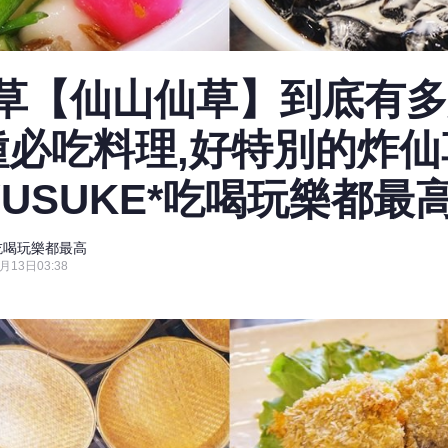
草【仙山仙草】到底有多
種必吃料理,好特別的炸仙草
YUSUKE*吃喝玩樂都最
Ke吃喝玩樂都最高
月13日03:38