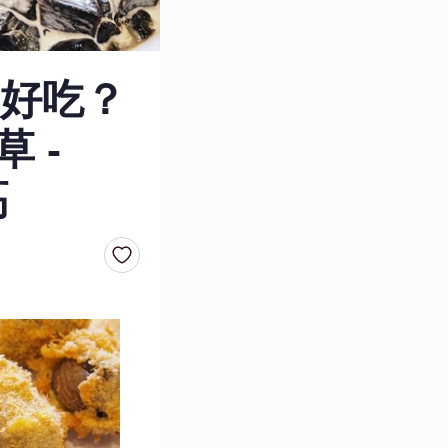
好吃？
 -
高