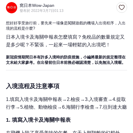
窩日本Wow-Japan
發布於 2022年3月7日01:13
想好好享受旅行前，要先來一場像是闖關遊戲的機場入出境程序，入出
境的流程是什麼
?
日本入境卡及海關申報表怎麼填寫？免稅品的數量規定又
是多少呢？
不緊張，一起來一場輕鬆的入出境吧！
新冠疫情期間日本有許多入境時的防疫措施，小編將
最新的規定整理在
文末
給大家參考。在出發前往日本前務必確認清楚，以免無法入境喔。
入境流程及注意事項
1.
填寫入境卡及海關申報表→
2.
檢疫→
3.
入境審查→
4.
提取
行李→
5.
植物、動物檢疫→
6.
海關行李檢查→
7.
往到達大廳
1. 填寫入境卡及海關申報表
在飛機上除了享受美味的午餐、在天上翱翔般的幻想外，