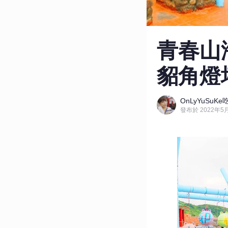
青春山
貂角燈
OnLyYuSu
發布於 2022年5月