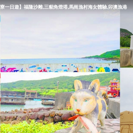
寮一日遊】福隆沙雕,三貂角燈塔,馬崗漁村海女體驗,卯澳漁港