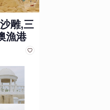
沙雕,三
澳漁港