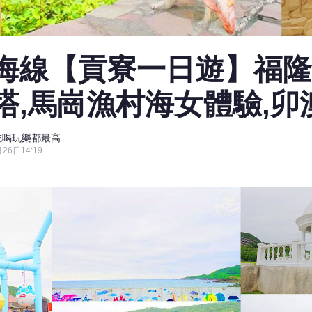
海線【貢寮一日遊】福隆
塔,馬崗漁村海女體驗,卯
Ke吃喝玩樂都最高
26日14:19