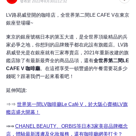
發布於 2022年8月30日12:32
LV路易威登開的咖啡店，全世界第二間LE CAFE V在東京
銀座登場囉~
東京的銀座號稱日本的第五大道，是全世界頂級精品的兵
家必爭之地，你想到的品牌幾乎都在此設有旗鑑店。LV路
易威登光是在銀座就有三家專賣店，2021年重新改建的旗
鑑店除了有最新最齊全的商品品項，還有
全世界第二間LE
CAFE V 咖啡廳
。在這裡享受一頓豐盛的午餐需要花多少
錢呢？跟著我們一起來看看吧！
延伸閱讀:
⇒⇒
世界第一間LV咖啡廳Le Café V，於大阪心齋橋LV旗
艦店盛大開幕！
⇒⇒
CHANEL BEAUTY、ORBIS等日本3家美容品牌概念
店，體驗最新護膚及化妝服務，還有咖啡廳網美打卡？