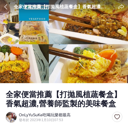
全家便當推薦【打拋風植蔬餐盒】香氣超濃,營
養師監製的美味餐盒
全家便當推薦【打拋風植蔬餐盒】
香氣超濃,營養師監製的美味餐盒
OnLyYuSuKe吃喝玩樂都最高
發布於 2023年1月10日07:53