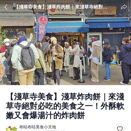
【淺草寺美食】淺草炸肉餅｜來淺草寺絕對必
吃的美食之一！外酥軟嫩又會爆湯汁的炸肉餅
【淺草寺美食】淺草炸肉餅｜來淺
草寺絕對必吃的美食之一！外酥軟
嫩又會爆湯汁的炸肉餅
布咕布咕美食小天地