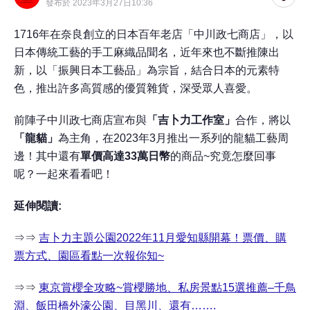
發布於 2023年3月27日10:36
1716年在奈良創立的日本百年老店「中川政七商店」，以
日本傳統工藝的手工麻織品聞名，近年來也不斷推陳出
新，以「振興日本工藝品」為宗旨，結合日本的元素特
色，推出許多高質感的優質雜貨，深受眾人喜愛。
前陣子中川政七商店宣布與
「吉卜力工作室」
合作，將以
「龍貓」
為主角，在2023年3月推出一系列的龍貓工藝周
邊！其中還有
單價高達33萬日幣
的商品~究竟怎麼回事
呢？一起來看看吧！
延伸閱讀:
⇒⇒
吉卜力主題公園2022年11月愛知縣開幕！票價、購
票方式、園區看點一次報你知~
⇒⇒
東京賞櫻全攻略~賞櫻勝地、私房景點15選推薦–千鳥
淵、飯田橋外濠公園、目黑川、還有…….