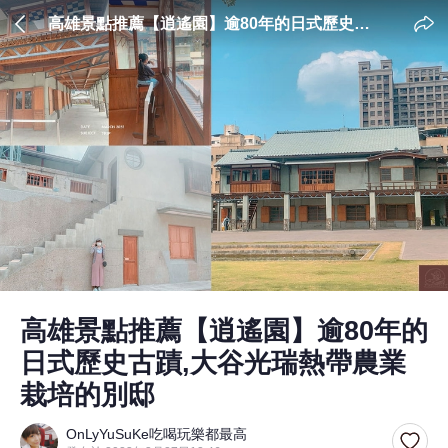
高雄景點推薦【逍遙園】逾80年的日式歷史古
蹟,大谷光瑞熱帶農業栽培的別邸
高雄景點推薦【逍遙園】逾80年的
日式歷史古蹟,大谷光瑞熱帶農業
栽培的別邸
OnLyYuSuKe吃喝玩樂都最高