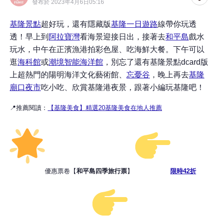
發布於 2023年4月6日05:16
基隆景點
超好玩，還有隱藏版
基隆一日遊路
線帶你玩透
透！早上到
阿拉寶灣
看海景迎接日出，接著去
和平島
戲水
玩水，中午在正濱漁港拍彩色屋、吃海鮮大餐。下午可以
逛
海科館
或
潮境智能海洋館
，
別忘了還有基隆景點dcard版
上超熱門的陽明海洋文化藝術館、
忘憂谷
，晚上再去
基隆
廟口夜市
吃小吃、欣賞基隆港夜景，跟著小編玩基隆吧！
📍推薦閱讀：
【基隆美食】精選20基隆美食在地人推薦
優惠票卷【
和平島四季旅行票
】
限時42折