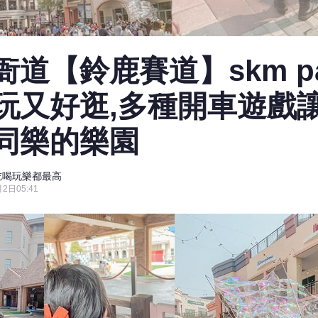
道【鈴鹿賽道】skm pa
玩又好逛,多種開車遊戲
同樂的樂園
Ke吃喝玩樂都最高
2日05:41