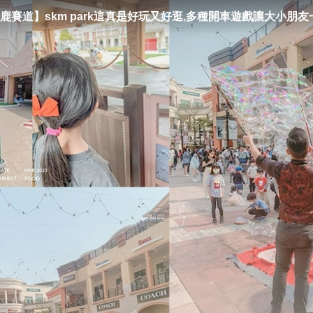
鹿賽道】skm park這真是好玩又好逛,多種開車遊戲讓大小朋