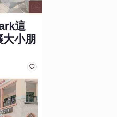
rk這
讓大小朋