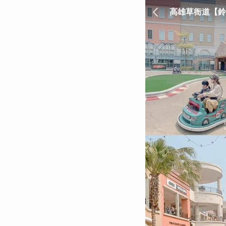
高雄草衙道【鈴
園