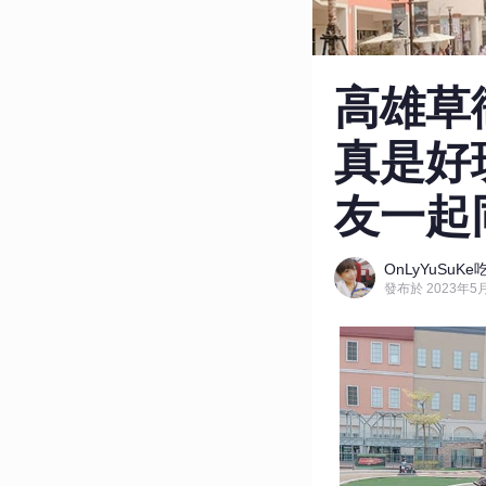
高雄草衙
真是好
友一起
OnLyYuSu
發布於 2023年5月