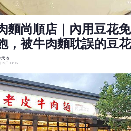
肉麵尚順店｜內用豆花免
飽，被牛肉麵耽誤的豆花
小天地
19日03:06