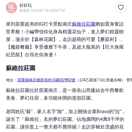
好好玩
發布於 2023年7月13日07:32
來到苗栗超夯的IG打卡景點南庄
蘇維拉莊園
猶如置身童話
世界般！小編帶領你化身為精靈花仙子，進入夢幻精靈樹
屋，漫步於【森林花園】，走訪超萌的可愛【蘑菇村】，
【魔鏡餐廳】享受優雅下午茶，及超大擬真的【巨大侏羅
紀恐龍】出現在你身邊！
蘇維拉莊園
地址：
苗栗縣南庄鄉田美村16鄰四灣92號
（124乙縣道7.6公里處右轉） 營業時
蘇維拉莊園位於苗栗南庄，是一座依山而建結合中西餐飲
美食、夢幻住宿，多功能休閒的渡假莊園。
老闆姓氏”蘇”，家人名字”維”，加上關係企業Bravo的”拉”，
誕生了「蘇維拉」名的夢幻莊園。佔地廣闊約4萬8千坪的
莊園，讓你逛上一整天都不覺得膩！走訪穿梭於茂盛的花