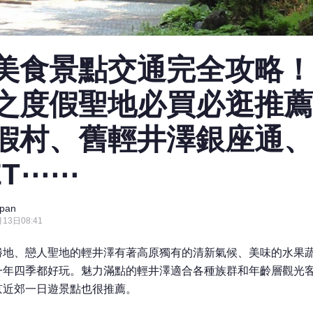
美食景點交通完全攻略！
之度假聖地必買必逛推薦
假村、舊輕井澤銀座通、
ET⋯⋯
pan
13日08:41
勝地、戀人聖地的輕井澤有著高原獨有的清新氣候、美味的水果
一年四季都好玩。魅力滿點的輕井澤適合各種族群和年齡層觀光
京近郊一日遊景點也很推薦。