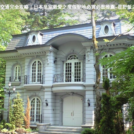
交通完全攻略！日本皇室最愛之度假聖地必買必逛推薦–星野飯
UTLET⋯⋯