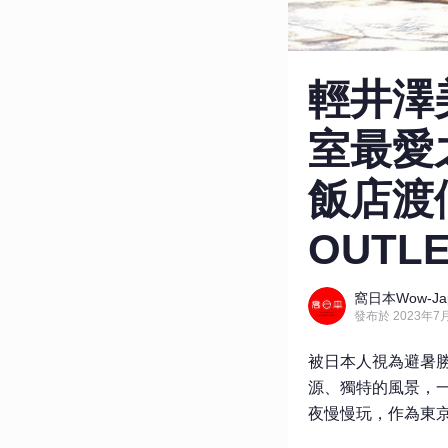
輕井澤
室最愛
飯店渡
OUTL
窩日本Wow-Ja
發布於 2023年7月
被日本人視為避暑
源、獨特的風景，
夜慢慢玩，作為東