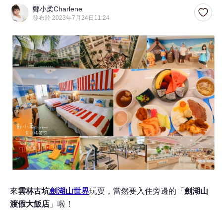
鄭小柔Charlene
發布於 2023年7月24日11:24
來
雲林
古坑
劍湖山世界
玩耍，當然要入住旁邊的
「
劍湖山
渡假大飯店
」
啦！