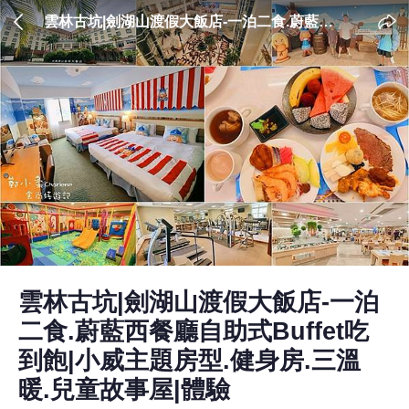
雲林古坑|劍湖山渡假大飯店-一泊二食.蔚藍西
餐廳自助式Buffet吃到飽|小威主題房型.健身房.
三溫暖.兒童故事屋|體驗
雲林古坑|劍湖山渡假大飯店-一泊
二食.蔚藍西餐廳自助式Buffet吃
到飽|小威主題房型.健身房.三溫
暖.兒童故事屋|體驗