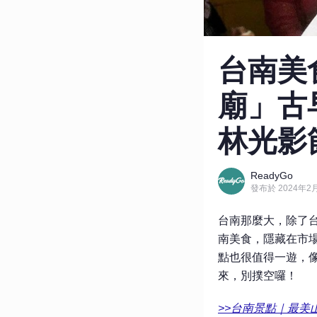
台南美
廟」古
林光影節
ReadyGo
發布於 2024年2月
台南那麼大，除了
南美食，隱藏在市
點也很值得一遊，
來，別撲空囉！
>>台南景點｜最美