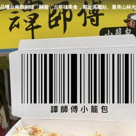
品嚐台南最南端「關廟」古早味美食，鄰近高鐵站、最美山林光
o