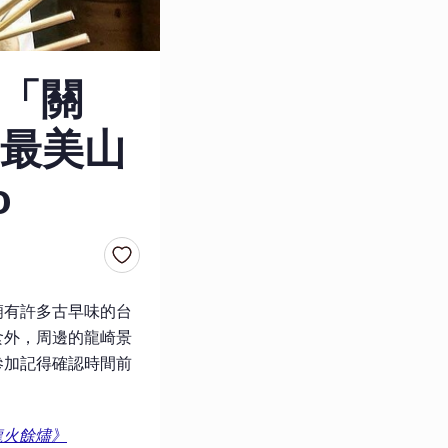
「關
最美山
o
廟有許多古早味的台
食外，周邊的龍崎景
參加記得確認時間前
龍火餘燼》