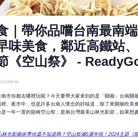
食｜帶你品嚐台南最南端
早味美食，鄰近高鐵站、
《空山祭》 - ReadyG
15日09:56
台南市你都去哪裡玩呢？今天要帶大家來到的是「關廟」台南關
場裡、夜市中，也是許多台南人懷念的好味道，除了來關廟吃美
像是一年一度的龍崎空山祭，是南台灣最美山林光影節，如果想
山林光影藝術季你還不知道嗎？空山祭滿5週年啦！2024主題《