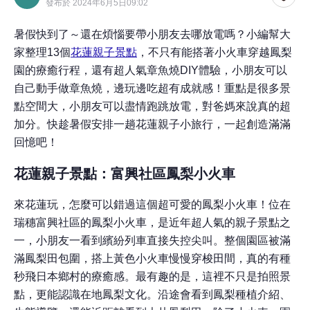
發布於 2024年6月5日09:02
暑假快到了～還在煩惱要帶小朋友去哪放電嗎？小編幫大
家整理13個
花蓮親子景點
，不只有能搭著小火車穿越鳳梨
園的療癒行程，還有超人氣章魚燒DIY體驗，小朋友可以
自己動手做章魚燒，邊玩邊吃超有成就感！重點是很多景
點空間大，小朋友可以盡情跑跳放電，對爸媽來說真的超
加分。快趁暑假安排一趟花蓮親子小旅行，一起創造滿滿
回憶吧！
花蓮親子景點：富興社區鳳梨小火車
來花蓮玩，怎麼可以錯過這個超可愛的鳳梨小火車！位在
瑞穗富興社區的鳳梨小火車，是近年超人氣的親子景點之
一，小朋友一看到繽紛列車直接失控尖叫。整個園區被滿
滿鳳梨田包圍，搭上黃色小火車慢慢穿梭田間，真的有種
秒飛日本鄉村的療癒感。最有趣的是，這裡不只是拍照景
點，更能認識在地鳳梨文化。沿途會看到鳳梨種植介紹、