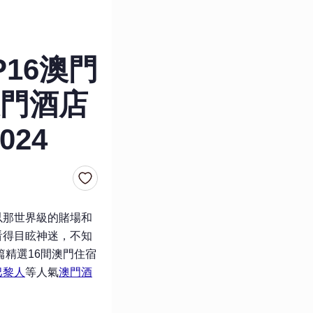
P16澳門
門酒店
024
以那世界級的賭場和
看得目眩神迷，不知
篇精選16間澳門住宿
巴黎人
等人氣
澳門酒