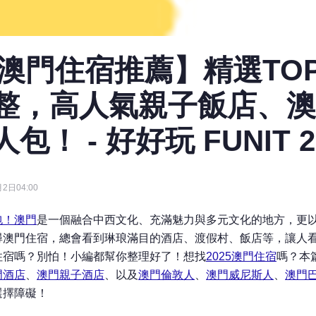
4澳門住宿推薦】精選TO
整，高人氣親子飯店、澳
包！ - 好好玩 FUNIT 2
2日04:00
包！
澳門
是一個融合中西文化、充滿魅力與多元文化的地方，更
尋澳門住宿，總會看到琳琅滿目的酒店、渡假村、飯店等，讓人
住宿嗎？別怕！小編都幫你整理好了！想找
2025澳門住宿
嗎？
本
門酒店
、
澳門親子酒店
、以及
澳門倫敦人
、
澳門威尼斯人
、
澳門
選擇障礙！