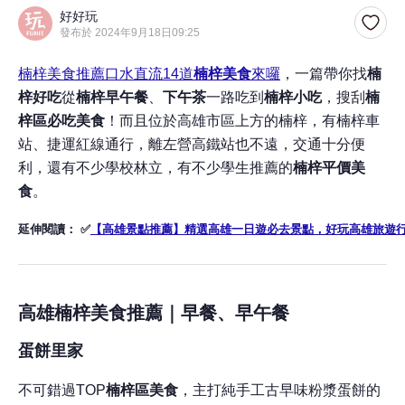
好好玩
發布於 2024年9月18日09:25
楠梓美食推薦口水直流14道
楠梓美食
來囉
，一篇帶你找
楠
梓好吃
從
楠梓
早午餐
、
下午茶
一路吃到
楠梓小吃
，搜刮
楠
梓區必吃美食
！而且位於高雄市區上方的楠梓，有楠梓車
站、捷運紅線通行，離左營高鐵站也不遠，交通十分便
利，還有不少學校林立，有不少學生推薦的
楠梓平價美
食
。
延伸閱讀：
✅
【高雄景點推薦】精選高雄一日遊必去景點，好玩高雄旅遊
高雄楠梓美食推薦｜早餐、早午餐
蛋餅里家
不可錯過TOP
楠梓區美食
，主打純手工古早味粉漿蛋餅的