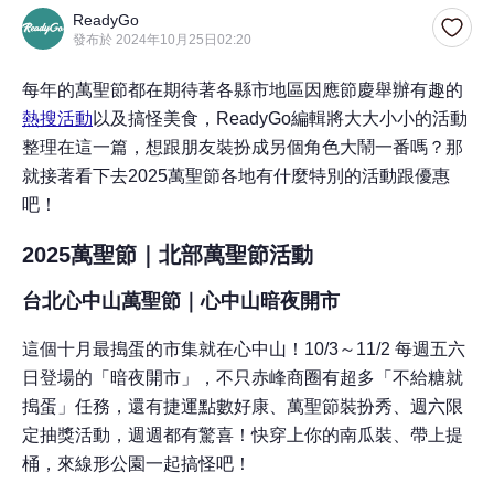
ReadyGo
發布於 2024年10月25日02:20
每年的萬聖節都在期待著各縣市地區因應節慶舉辦有趣的
熱搜活動
以及搞怪美食，ReadyGo編輯將大大小小的活動
整理在這一篇，想跟朋友裝扮成另個角色大鬧一番嗎？那
就接著看下去2025萬聖節各地有什麼特別的活動跟優惠
吧！
2025萬聖節｜北部萬聖節活動
台北心中山萬聖節｜心中山暗夜開市
這個十月最搗蛋的市集就在心中山！10/3～11/2 每週五六
日登場的「暗夜開市」，不只赤峰商圈有超多「不給糖就
搗蛋」任務，還有捷運點數好康、萬聖節裝扮秀、週六限
定抽獎活動，週週都有驚喜！快穿上你的南瓜裝、帶上提
桶，來線形公園一起搞怪吧！