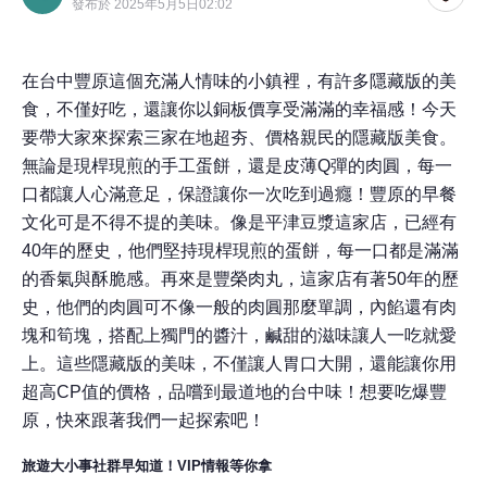
發布於 2025年5月5日02:02
在台中豐原這個充滿人情味的小鎮裡，有許多隱藏版的美
食，不僅好吃，還讓你以銅板價享受滿滿的幸福感！今天
要帶大家來探索三家在地超夯、價格親民的隱藏版美食。
無論是現桿現煎的手工蛋餅，還是皮薄Q彈的肉圓，每一
口都讓人心滿意足，保證讓你一次吃到過癮！豐原的早餐
文化可是不得不提的美味。像是平津豆漿這家店，已經有
40年的歷史，他們堅持現桿現煎的蛋餅，每一口都是滿滿
的香氣與酥脆感。再來是豐榮肉丸，這家店有著50年的歷
史，他們的肉圓可不像一般的肉圓那麼單調，內餡還有肉
塊和筍塊，搭配上獨門的醬汁，鹹甜的滋味讓人一吃就愛
上。這些隱藏版的美味，不僅讓人胃口大開，還能讓你用
超高CP值的價格，品嚐到最道地的台中味！想要吃爆豐
原，快來跟著我們一起探索吧！
旅遊大小事社群早知道！VIP情報等你拿