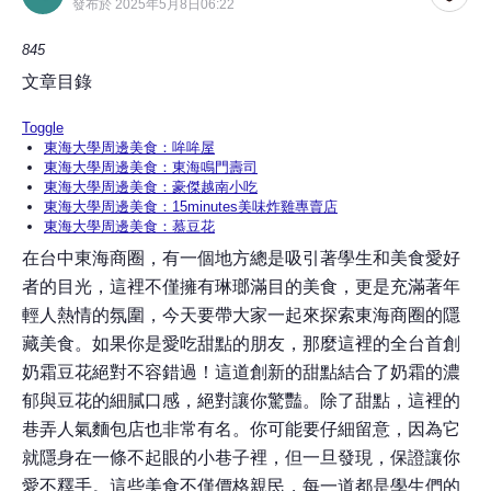
發布於 2025年5月8日06:22
845
文章目錄
Toggle
東海大學周邊美食：哞哞屋
東海大學周邊美食：東海鳴門壽司
東海大學周邊美食：豪傑越南小吃
東海大學周邊美食：15minutes美味炸雞專賣店
東海大學周邊美食：慕豆花
在台中東海商圈，有一個地方總是吸引著學生和美食愛好
者的目光，這裡不僅擁有琳瑯滿目的美食，更是充滿著年
輕人熱情的氛圍，今天要帶大家一起來探索東海商圈的隱
藏美食。如果你是愛吃甜點的朋友，那麼這裡的全台首創
奶霜豆花絕對不容錯過！這道創新的甜點結合了奶霜的濃
郁與豆花的細膩口感，絕對讓你驚豔。除了甜點，這裡的
巷弄人氣麵包店也非常有名。你可能要仔細留意，因為它
就隱身在一條不起眼的小巷子裡，但一旦發現，保證讓你
愛不釋手。這些美食不僅價格親民，每一道都是學生們的