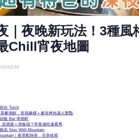
夜｜夜晚新玩法！3種風
Chill宵夜地圖
16日01:59
伙 Torch
｜露營系餐酒館，美祿麻糬＋參峇烤魚讓人驚豔
頑板 Bar 串燒町
燒町｜居酒屋＋滑板場？宵夜邊吃邊看秀
Stay With Mountain
h Mountain｜夜景配熱茶，完美收尾