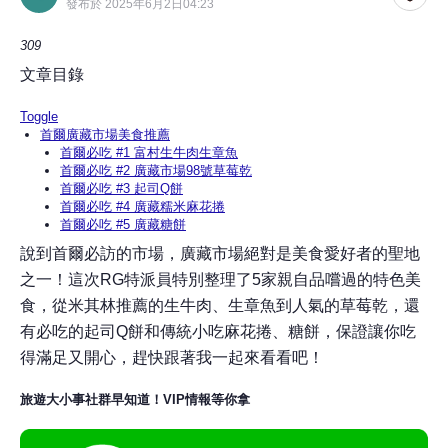
發布於 2025年6月2日04:23
309
文章目錄
Toggle
首爾廣藏市場美食推薦
首爾必吃 #1 富村生牛肉生章魚
首爾必吃 #2 廣藏市場98號草莓乾
首爾必吃 #3 起司Q餅
首爾必吃 #4 廣藏糯米麻花捲
首爾必吃 #5 廣藏糖餅
說到首爾必訪的市場，廣藏市場絕對是美食愛好者的聖地
之一！這次RG特派員特別整理了5家親自品嚐過的特色美
食，從米其林推薦的生牛肉、生章魚到人氣的草莓乾，還
有必吃的起司Q餅和傳統小吃麻花捲、糖餅，保證讓你吃
得滿足又開心，趕快跟著我一起來看看吧！
旅遊大小事社群早知道！VIP情報等你拿