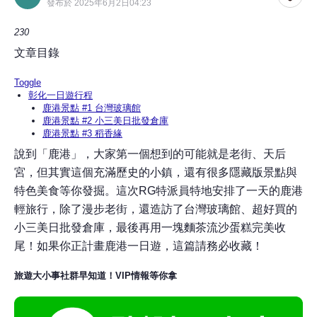
發布於 2025年6月2日04:23
230
文章目錄
Toggle
彰化一日遊行程
鹿港景點 #1 台灣玻璃館
鹿港景點 #2 小三美日批發倉庫
鹿港景點 #3 稻香緣
說到「鹿港」，大家第一個想到的可能就是老街、天后
宮，但其實這個充滿歷史的小鎮，還有很多隱藏版景點與
特色美食等你發掘。這次RG特派員特地安排了一天的鹿港
輕旅行，除了漫步老街，還造訪了台灣玻璃館、超好買的
小三美日批發倉庫，最後再用一塊麵茶流沙蛋糕完美收
尾！如果你正計畫鹿港一日遊，這篇請務必收藏！
旅遊大小事社群早知道！VIP情報等你拿