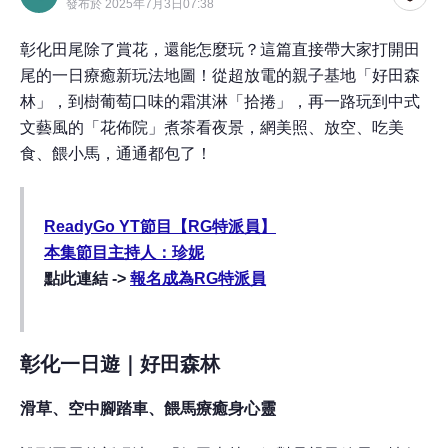
發布於 2025年7月3日07:38
彰化田尾除了賞花，還能怎麼玩？這篇直接帶大家打開田
尾的一日療癒新玩法地圖！從超放電的親子基地「好田森
林」，到樹葡萄口味的霜淇淋「拾捲」，再一路玩到中式
文藝風的「花佈院」煮茶看夜景，網美照、放空、吃美
食、餵小馬，通通都包了！
ReadyGo YT節目【RG特派員】
本集節目主持人：珍妮
點此連結 ->
報名成為RG特派員
彰化一日遊｜好田森林
滑草、空中腳踏車、餵馬療癒身心靈