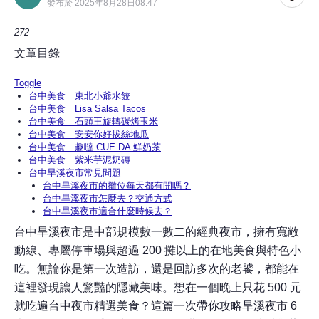
發布於 2025年8月28日08:47
272
文章目錄
Toggle
台中美食｜東北小爺水餃
台中美食｜Lisa Salsa Tacos
台中美食｜石頭王旋轉碳烤玉米
台中美食｜安安你好拔絲地瓜
台中美食｜趣噠 CUE DA 鮮奶茶
台中美食｜紫米芋泥奶磚
台中旱溪夜市常見問題
台中旱溪夜市的攤位每天都有開嗎？
台中旱溪夜市怎麼去？交通方式
台中旱溪夜市適合什麼時候去？
台中旱溪夜市是中部規模數一數二的經典夜市，擁有寬敞
動線、專屬停車場與超過 200 攤以上的在地美食與特色小
吃。無論你是第一次造訪，還是回訪多次的老饕，都能在
這裡發現讓人驚豔的隱藏美味。想在一個晚上只花 500 元
就吃遍台中夜市精選美食？這篇一次帶你攻略旱溪夜市 6