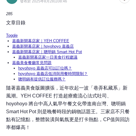
發布於 2025年8月28日08:46
285
文章目錄
Toggle
嘉義新開幕店家｜YEH COFFEE
嘉義新開幕店家｜hoyohoyo 嘉義店
嘉義新開幕店家｜聰明鍋 Smart Hot Pot
嘉義新開幕店家一日美食行程建議
嘉義美食餐廳常見問題
hoyohoyo 嘉義店可以訂位嗎？
hoyohoyo 嘉義店低消與用餐時間限制？
聰明鍋有提供訂位服務嗎？
隨著嘉義美食版圖擴張，近年吹起一波「巷弄私藏系」新
風潮。YEH COFFEE 打造超療癒流心法式吐司、
hoyohoyo 將台中高人氣早午餐文化帶進南台灣、聰明鍋
Smart Hot Pot 則是晚餐時段的鍋物話題王。三家店不只餐
點有記憶點，整體裝潢與氣氛更是打卡熱點，CP值與回訪
率都爆高！