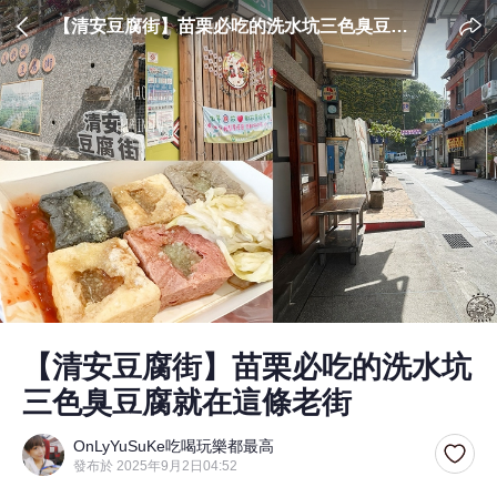
【清安豆腐街】苗栗必吃的洗水坑三色臭豆腐
就在這條老街
【清安豆腐街】苗栗必吃的洗水坑
三色臭豆腐就在這條老街
OnLyYuSuKe吃喝玩樂都最高
發布於 2025年9月2日04:52