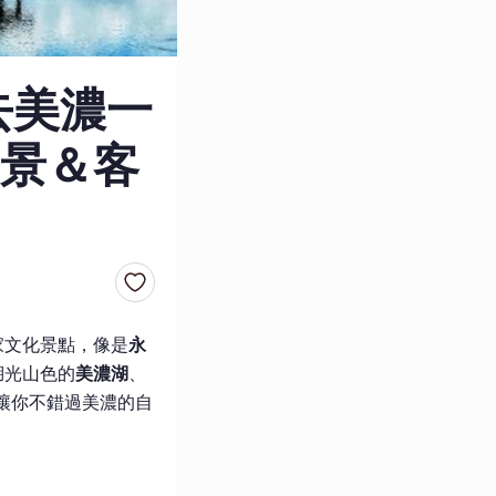
去美濃一
景＆客
家文化景點，像是
永
湖光山色的
美濃湖
、
讓你不錯過美濃的自