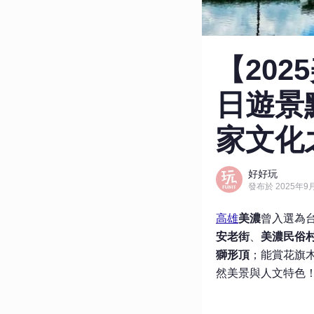
【20
日遊景
家文化
好好玩
發布於 2025年9月
高雄
美濃
曾入選為
安老街
、
美濃民俗
獅形頂
；能賞花旗
然美景與人文特色