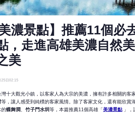
25美濃景點】推薦11個必
點，走進高雄美濃自然美
之美
25日02:15
台灣十大觀光小鎮，以客家人為大宗的美濃，擁有許多相關的客
村
等，讓人感受到純樸的客家風情。除了客家文化，還有能欣賞
木的
蝶舞澗
、
竹子門水圳
等，本篇推薦11個高雄「
美濃景點
」，
！