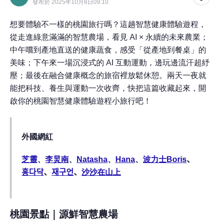
發布於 2025年10月8日09:10
想要體驗不一樣的桃園旅行嗎？這趟智慧健康體驗遊程，
從走進綠意滿滿的智慧農場，看見 AI × 永續的未來農業；
中午嚐到產地直送的健康蔬食，感受「從產地到餐桌」的
美味；下午來一場沉浸式的 AI 互動運動，邊玩邊流汗超紓
壓；最後在融合健康概念的旅宿裡放鬆休憩。兩天一夜就
能把科技、養生與運動一次收齊，快把這篇收藏起來，開
啟你的桃園智慧健康體驗遊程小旅行吧！
外國網紅
芝靈
、
李炅南
、
Natasha
、
Hana
、
波力士Boris
、
홍다닥
、
재구언
、
沙沙在山上
桃園景點｜源鮮智慧農場