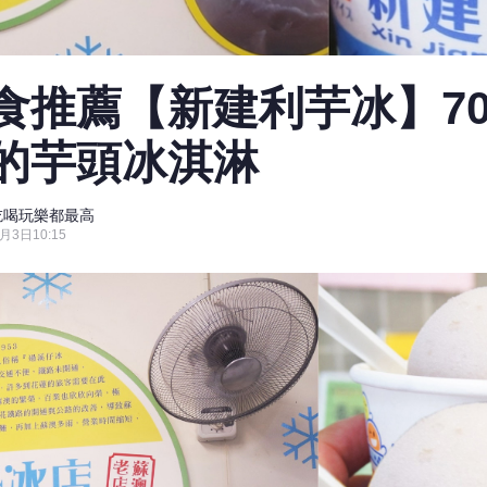
食推薦【新建利芋冰】7
的芋頭冰淇淋
Ke吃喝玩樂都最高
月3日10:15