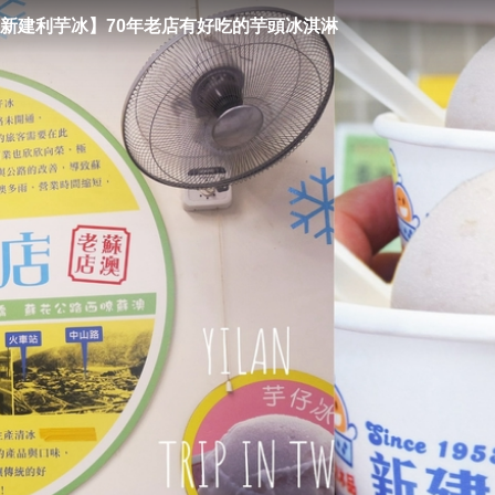
新建利芋冰】70年老店有好吃的芋頭冰淇淋