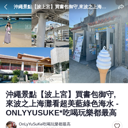
沖繩景點【波上宮】買書包御守,來波之上海灘
看超美藍綠色海水 - ONLYYUSUKE*吃喝玩樂
都最高
沖繩景點【波上宮】買書包御守,
來波之上海灘看超美藍綠色海水 -
ONLYYUSUKE*吃喝玩樂都最高
OnLyYuSuKe吃喝玩樂都最高