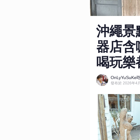
沖繩景
器店含咖
喝玩樂
OnLyYuSu
發布於 2026年4月