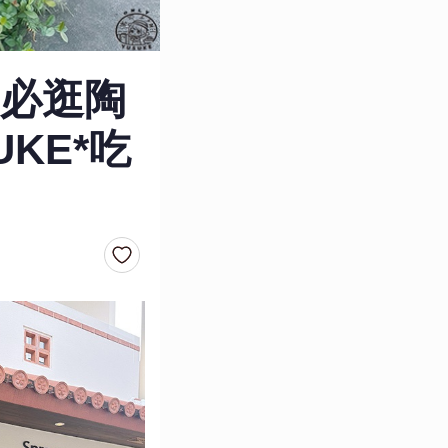
必逛陶
UKE*吃