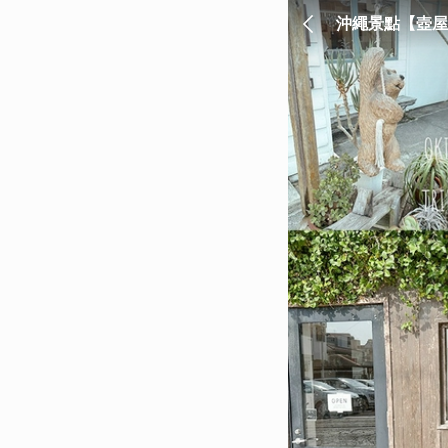
沖繩景點【壺屋通