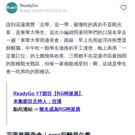
ReadyGo
發布於 2026年4月24日01:30
說到花蓮壽豐「志學」這一帶，最懂吃的真的不是觀光
客，是東華大學生。這次小編就照著同學們的口袋名單走
一趟「東華大學周邊美食」路線：早上先用超浮誇粉漿蛋
餅醒腦，中午吃一顆學生激推的手工漢堡，晚上再用「一
定要訂位」的土雞燒鳥收尾。三間都不在花蓮市區最熱鬧
的那種觀光戰區，但每一家都能感受到：啊，這就是學生
會一吃再吃的那種店。
ReadyGo YT節目【RG特派員】
本集節目主持人：拉漢
點此連結 ->
報名成為RG特派員