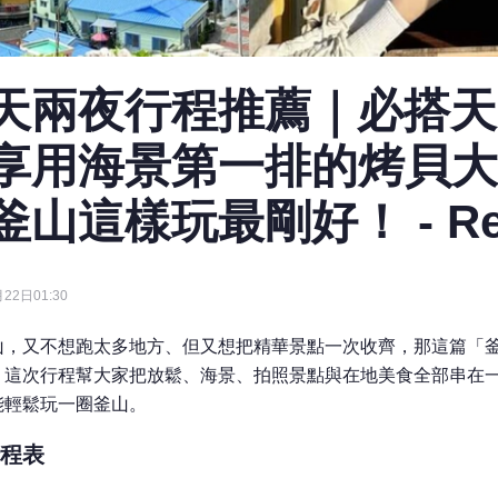
天兩夜行程推薦｜必搭天
享用海景第一排的烤貝大
山這樣玩最剛好！ - Re
22日01:30
山，又不想跑太多地方、但又想把精華景點一次收齊，那這篇「
！這次行程幫大家把放鬆、海景、拍照景點與在地美食全部串在
能輕鬆玩一圈釜山。
程表