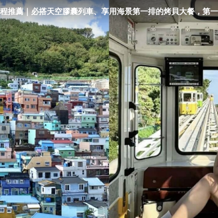
程推薦｜必搭天空膠囊列車、享用海景第一排的烤貝大餐，第一
ReadyGo