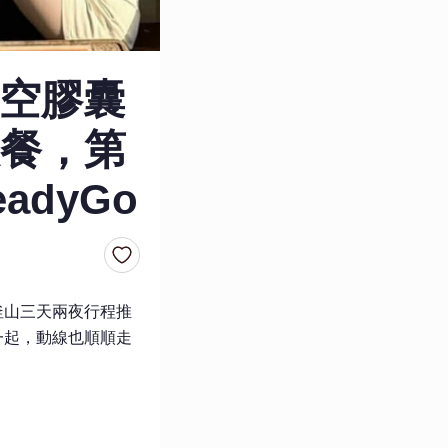
空膠囊
餐，第
adyGo
釜山三天兩夜行程推
一起，動線也順順走