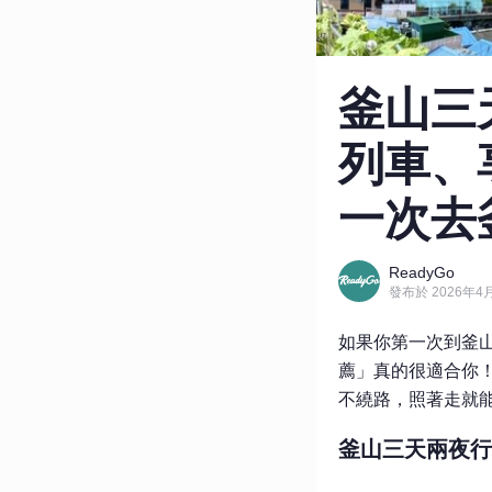
釜山三
列車、
一次去釜
ReadyGo
發布於 2026年4月
如果你第一次到釜
薦」真的很適合你
不繞路，照著走就
釜山三天兩夜行