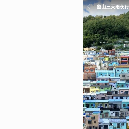
釜山三天兩夜行
樣玩最剛好！ - 