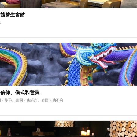
足體養生會館
市
- 信仰、儀式和意義
國・曼谷、泰國・佛統府、泰國・叻丕府