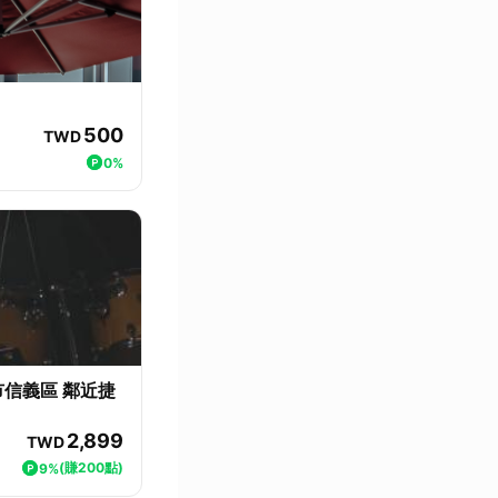
500
TWD
0%
市信義區 鄰近捷
2,899
TWD
(賺200點)
9%