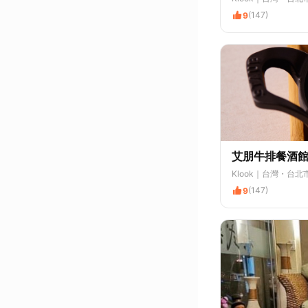
(147)
9
艾朋牛排餐酒館 
Klook
｜台灣・台北
(147)
9