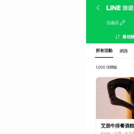
信義區
最相
所有活動
網路
1,000 項體驗
艾朋牛排餐酒館 
Klook
｜台灣・台北