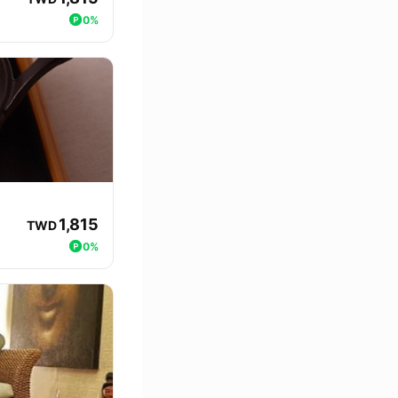
0%
1,815
TWD
0%