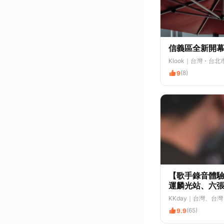
信義區全新開幕｜
Klook
｜台灣・台北
(8)
9
【歌手錄音體驗
運麟光站、六
KKday
｜台灣、台灣
(65)
9.9