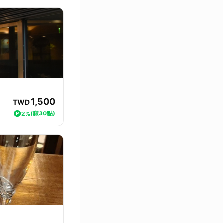
1,500
TWD
(賺30點)
2%