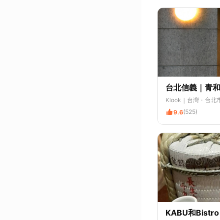
台北信義｜青
Klook
｜台灣・台北
(525)
9.6
KABU和Bis