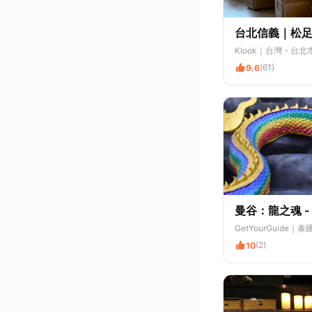
台北信義｜松
Klook
｜台灣・台北
(61)
9.6
曼谷：龍之魂 
GetYourGuide
｜泰
(2)
10