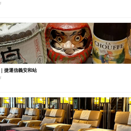
市
tro｜捷運信義安和站
市