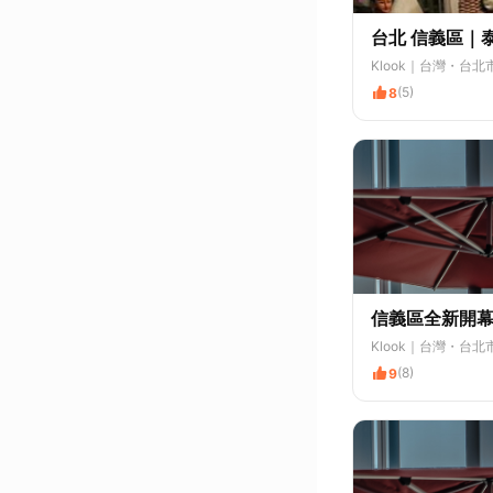
台北 信義區｜
Klook
｜台灣・台北
(5)
8
信義區全新開幕｜
Klook
｜台灣・台北
(8)
9