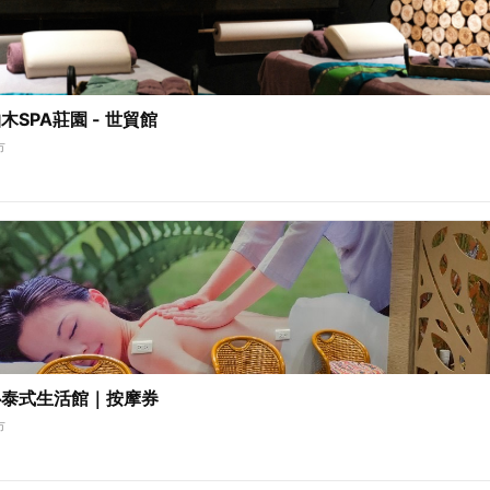
SPA莊園 - 世貿館
市
心泰式生活館｜按摩券
市