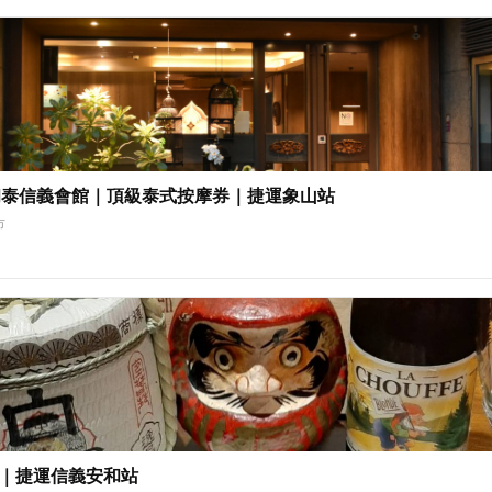
和泰信義會館｜頂級泰式按摩券｜捷運象山站
市
tro｜捷運信義安和站