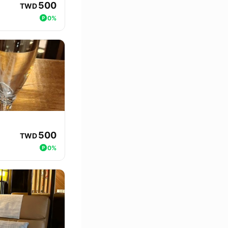
500
TWD
0%
500
TWD
0%