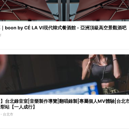
boon by CÉ LA VI現代韓式餐酒館 - 亞洲頂級高空景觀酒吧
市
】台北錄音室|音樂製作導覽|翻唱錄製|專屬個人MV體驗|台北
張犁站【一人成行】
・台北市