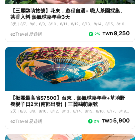
【三麗鷗萌旅號】花東．遊程自選+ 職人茶園採集、
茶香入料 熱氣球嘉年華3天
3
天
｜
8/7、8/8、8/9、8/10、8/11、8/12、8/13、8/14、8/15、8/16、
8/17、8/18、8/19
9,250
TWD
ezTravel 易遊網
2%
【揪團最高省$7500】台東．熱氣球嘉年華+草地野
餐親子日2天(南部出發)｜三麗鷗萌旅號
2
天
｜
8/8、8/9、8/10、8/12、8/13、8/14、8/15、8/16、8/17、8/19、
8/20
5,900
TWD
ezTravel 易遊網
2%