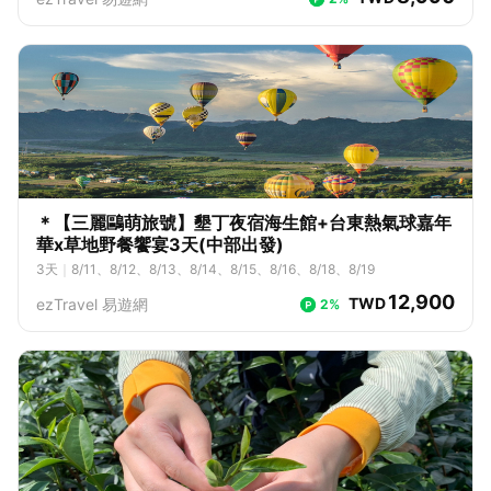
＊【三麗鷗萌旅號】墾丁夜宿海生館+台東熱氣球嘉年
華x草地野餐饗宴3天(中部出發)
3
天
｜
8/11、8/12、8/13、8/14、8/15、8/16、8/18、8/19
12,900
TWD
ezTravel 易遊網
2%