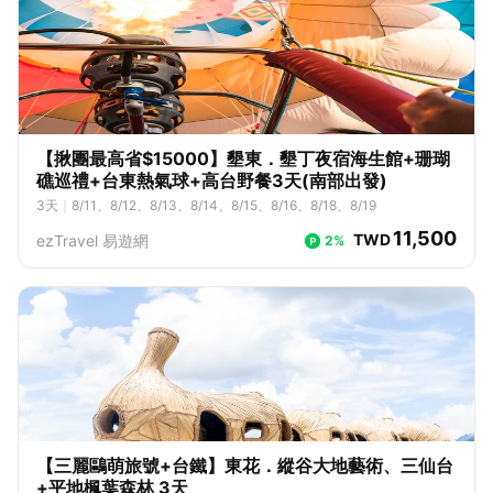
【揪團最高省$15000】墾東．墾丁夜宿海生館+珊瑚
礁巡禮+台東熱氣球+高台野餐3天(南部出發)
3
天
｜
8/11、8/12、8/13、8/14、8/15、8/16、8/18、8/19
11,500
TWD
ezTravel 易遊網
2%
【三麗鷗萌旅號+台鐵】東花．縱谷大地藝術、三仙台
+平地楓葉森林 3天