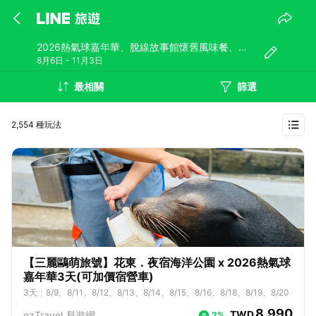
2026熱氣球嘉年華、脫線故事館懷舊風味餐、富
8月6日 - 11月3日
里稻草藝術、花東縱谷三日
最相關
篩選
2,554 種玩法
【三麗鷗萌旅號】花東．夜宿海洋公園 x 2026熱氣球
嘉年華3天(可加價宿營車)
3
天
｜
8/9、8/11、8/12、8/13、8/14、8/15、8/16、8/18、8/19、8/20
8,990
TWD
ezTravel 易遊網
2%