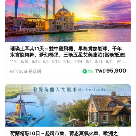
璀璨土耳其11天～雙中段飛機、早鳥賞熱氣球、千年
水宮旋轉舞、夢幻棉堡、三晚五星艾美連泊(當晚抵達)
11
天
｜
5/15、5/29、6/5、6/19、7/10、7/24、8/7、8/21、9/11、9/1
8、9/25
95,900
TWD
ezTravel 易遊網
1%
荷蘭精彩10日－起司市集、荷恩蒸氣火車、歐洲之