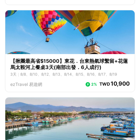
【揪團最高省$15000】東花．台東熱氣球繫留+花蓮
馬太鞍河上餐桌3天(南部出發．6人成行)
3
天
｜
8/8、8/10、8/12、8/13、8/14、8/15、8/16、8/17、8/19
10,900
TWD
ezTravel 易遊網
2%