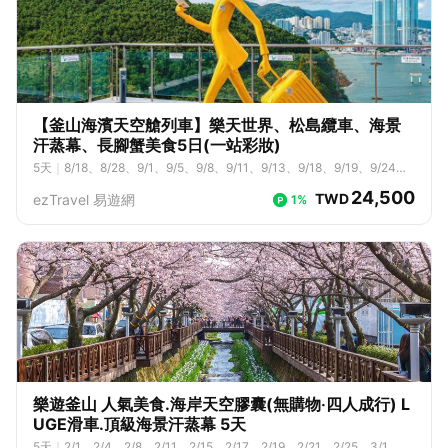
【釜山海濱天空艙列車】樂天世界、松島纜車、海景
汗蒸幕、長腳蟹美食5日(一站彩妝)
5
天
｜
8/18、8/28、9/1、9/5、9/8、9/11、9/13、9/18、9/19、9/24、
9/26、9/29、10/3、10/9、10/13、10/20、10/24、11/17、11/21、11/
24,500
TWD
ezTravel 易遊網
1%
24、11/28、12/1、12/4、12/5、12/8、12/11、12/12、12/15、12/18、
12/19
樂遊釜山 人氣美食.海岸天空膠囊(無購物‧四人成行) L
UGE滑車.頂級海景汗蒸幕 5天
5
天
｜
2/1、2/4、2/8、2/11、2/15、2/17、2/19、2/21、2/25、3/1、3/