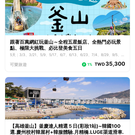
跟著百萬網紅玩釜山～全程五星飯店、全熱門必玩景
點、極限大挑戰、必比登美食五日
5
天
｜
3/3、3/21、5/9、5/17、6/7、6/13、6/23、7/4、8/29、9/5、9/
12、10/20、10/24
35,300
TWD
可樂旅遊
1%
【高雄釜山】釜慶達人精選５日(彩妝1站)~韓國100
選.慶州校村韓屋村+韓服體驗.月精橋.LUGE渠道滑車.