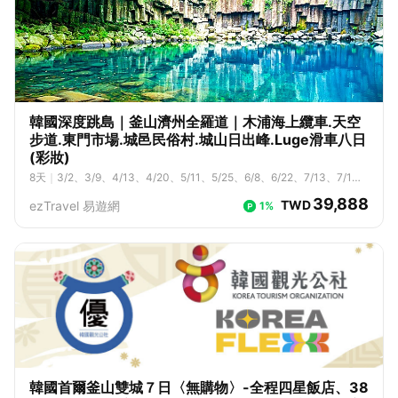
韓國深度跳島｜釜山濟州全羅道｜木浦海上纜車.天空
步道.東門市場.城邑民俗村.城山日出峰.Luge滑車八日
(彩妝)
8
天
｜
3/2、3/9、4/13、4/20、5/11、5/25、6/8、6/22、7/13、7/1
4、7/27、8/10、8/24、9/7、10/12、11/2、11/16、12/7
39,888
TWD
ezTravel 易遊網
1%
韓國首爾釜山雙城７日〈無購物〉-全程四星飯店、38