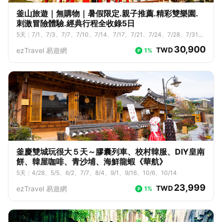
釜山旅遊｜無購物｜暑假限定.親子推薦.精彩雙樂園.
刺激冒險體驗.經典行程全收錄5日
5
天
｜
7/1、7/3、7/7、7/10、7/14、7/17、7/21、7/24、7/28、7/31、
8/4、8/7、8/11、8/14、8/18、8/21、8/25、8/28
30,900
TWD
ezTravel 易遊網
1%
釜慶雙城玩很大５天～膠囊列車、校村韓服、DIY皇南
餅、韓屋咖啡、青沙埔、海鮮龍蝦《華航》
5
天
｜
4/28、5/5、6/2、7/7、8/4、9/1、9/16、10/6、10/14
23,999
TWD
ezTravel 易遊網
1%