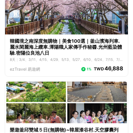
7/3、7/5、7/6、7/8、7/10、7/12、7/13、7/15、7/17、7/19、7/20、
7/22、7/24、7/26、7/27、7/29、7/31、8/2、8/5、8/7、8/9、8/12、
8/14、8/16、8/19、8/21、8/23、8/26、8/30、8/31、9/2、9/4、9/
6、9/7、9/9、9/11、9/13、9/14、9/16、9/18、9/20、9/21、9/27、9/
28
韓國境之南深度無購物｜美食100選｜釜山濱海列車.
麗水閑麗海上纜車.潭陽職人家傳手作秘醬.光州藍染體
驗.密陽位良池八日
8
天
｜
3/4、3/11、4/15、4/29、5/13、5/27、6/10、6/24、7/15、7/2
9、8/12、8/26、9/2、9/16、10/14、10/28、11/11、11/25、12/2、12/
46,888
TWD
ezTravel 易遊網
1%
16
樂遊釜邱雙城５日(無購物)~韓屋漆谷村.天空膠囊列