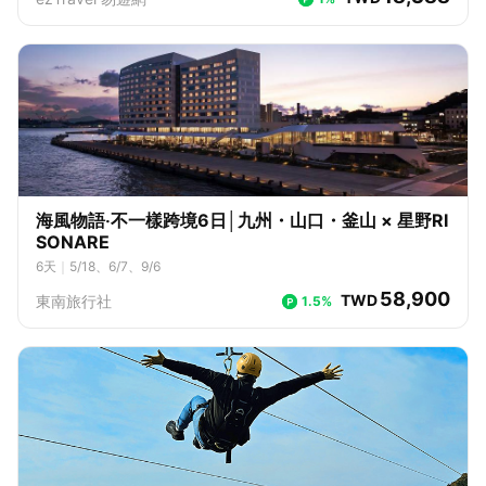
0/16、10/18、10/25、10/26、10/30、11/1、11/8、11/9、11/13、11/1
6、11/20、11/22、11/23、11/27、11/29、11/30、12/4、12/6、12/
7、12/11、12/13、12/14、12/18、12/20、12/21、12/27、12/28
海風物語‧不一樣跨境6日│九州・山口・釜山 × 星野RI
SONARE
6
天
｜
5/18、6/7、9/6
58,900
TWD
東南旅行社
1.5%