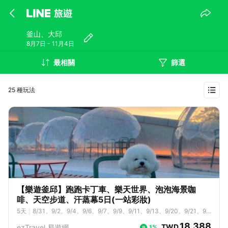
釜山、大邱
8月7日 - 11月4日
最相關
篩選
25 種玩法
【樂遊釜邱】跑跑卡丁車、樂天世界、泡泡海景咖
啡、天空步道、汗蒸幕5日(一站彩妝)
5
天
｜
8/31、9/2、9/4、9/6、9/7、9/9、9/11、9/13、9/20、9/21、9/
23、9/25、9/30、10/2、10/4、10/5、10/7、10/8、10/11、10/12、1
18,388
TWD
ezTravel 易遊網
1%