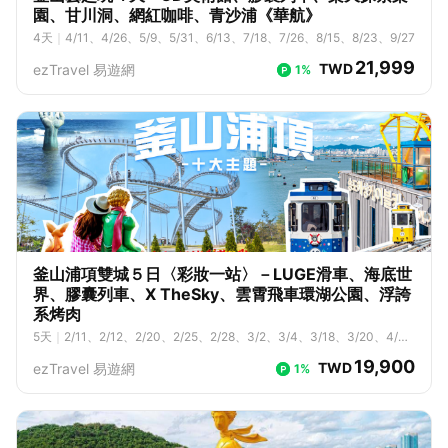
園、甘川洞、網紅咖啡、青沙浦《華航》
4
天
｜
4/11、4/26、5/9、5/31、6/13、7/18、7/26、8/15、8/23、9/27
21,999
TWD
ezTravel 易遊網
1%
釜山浦項雙城５日〈彩妝一站〉－LUGE滑車、海底世
界、膠囊列車、X TheSky、雲霄飛車環湖公園、浮誇
系烤肉
5
天
｜
2/11、2/12、2/20、2/25、2/28、3/2、3/4、3/18、3/20、4/
7、4/26、4/29、5/7、5/18、5/24、6/10、6/18、6/26、6/28、7/5、
19,900
TWD
ezTravel 易遊網
1%
7/16、7/24、7/26、7/31、8/5、8/13、8/21、8/23、8/28、9/1、9/
9、9/10、9/17、9/23、9/27、10/4、10/9、10/13、10/15