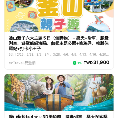
釜山親子六大主題５日〈無購物〉－樂天+滑車、膠囊
列車、遊覽船餵海鷗、伽倻主題公園+塗鴉秀、韓版侏
羅紀+打卡小王子
5
天
｜
2/25、2/28、3/2、3/4、3/28、4/6、4/9、4/13、4/16、4/20、
4/23、4/27、5/4、5/7、5/11、5/14、5/18、5/21、5/25、5/28、6/
31,900
TWD
ezTravel 易遊網
1%
1、6/4、6/8、6/11、6/15、6/22、6/25、7/2、7/6、7/9、7/13、7/1
6、7/20、7/23、7/27、7/30、8/3、8/6、8/10、8/13、8/17、8/20、
8/24、8/27
釜山藝起玩４天～3D美術館、膠囊列車、樂天探索樂