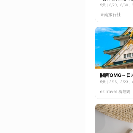
5
天
｜
8/29、8/30、9
東南旅行社
關西OMG～日
5
天
｜
3/16、3/23、
0、8/17、8/24、8/3
ezTravel 易遊網