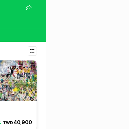
40,900
TWD
%