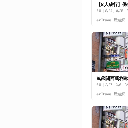
【8人成行】保
5
天
｜
8/24、8/25、
2、9/13、9/14、9/1
ezTravel 易遊網
4、10/5、10/6、10/
萬歲關西瑪利
6
天
｜
2/27、3/6、3
8、9/4、9/11、9/18
ezTravel 易遊網