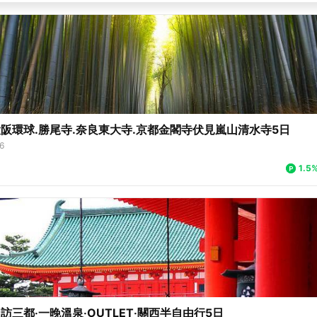
阪環球.勝尾寺.奈良東大寺.京都金閣寺伏見嵐山清水寺5日
6
1.5
三都‧一晚溫泉‧OUTLET‧關西半自由行5日