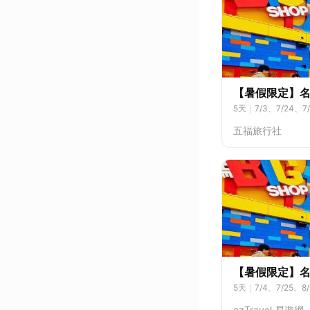
【暑假限定】
5
天
｜
7/3、7/24、7
五福旅行社
【暑假限定】
5
天
｜
7/4、7/25、8/
ezTravel 易遊網