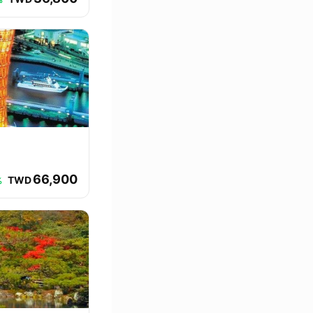
66,900
TWD
%