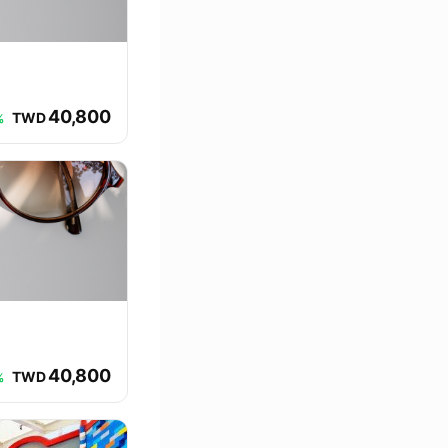
40,800
TWD
%
40,800
TWD
%