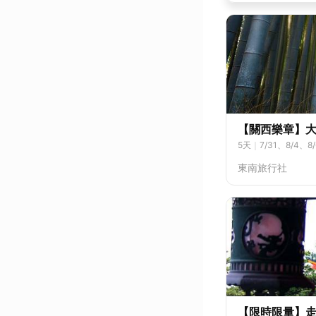
【關西樂章】大
5
天
｜
7/31、8/4、8/
東南旅行社
【限時限量】走訪