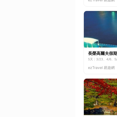
長榮高爾夫假期
5
天
｜
3/23、4/6、5
ezTravel 易遊網