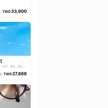
33,900
TWD
%
日
、7/27、8/3、8/1
27,888
TWD
%