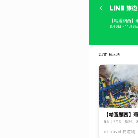
【精選關西】環
8月6日 - 11月3
2,781 種玩法
【精選關西】環
5
天
｜
7/13、8/26、8
ezTravel 易遊網