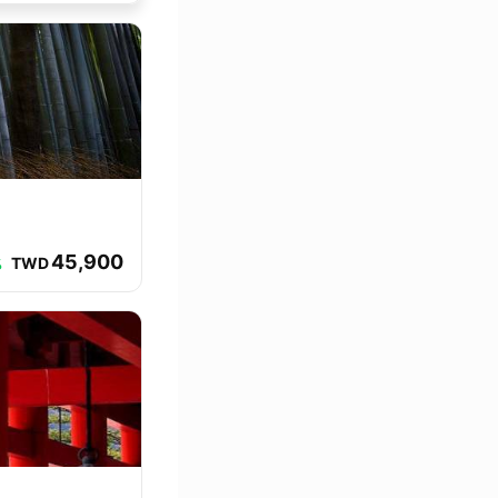
45,900
TWD
%