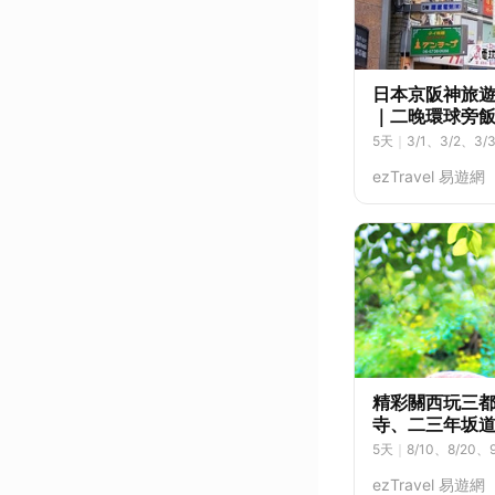
日本京阪神旅遊
｜二晚環球旁
5
天
｜
3/1、3/2、3/
9、3/20、3/21、3/
ezTravel 易遊網
7、4/18、4/19、4/
5/10、5/11、5/12、
5/28、5/29、5/30、
6、6/17、6/18、6/
6、8/27、8/28、8/
15、9/16、9/17、9
0/3、10/4、10/5、1
0、10/21、10/22、1
精彩關西玩三
寺、二三年坂道
5
天
｜
8/10、8/20、9
13、11/14、11/17、
ezTravel 易遊網
28、12/30、1/3、1/