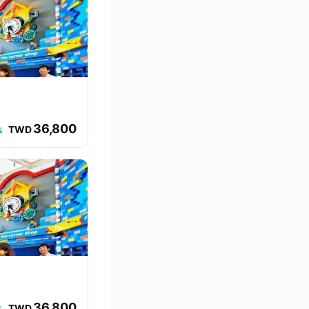
36,800
TWD
%
36,800
TWD
%