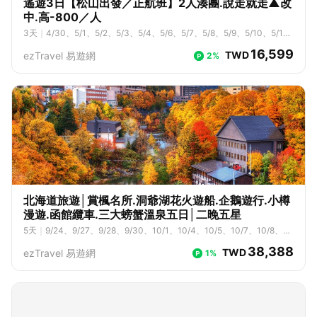
遙遊3日【松山出發／正航班】2人湊團.說走就走▲改
中.高-800／人
3
天
｜
4/30、5/1、5/2、5/3、5/4、5/6、5/7、5/8、5/9、5/10、5/1
1、5/13、5/14、5/15、5/16、5/17、5/18、5/20、5/21、5/22、5/2
16,599
TWD
ezTravel 易遊網
2%
3、5/24、5/25、5/27、5/28、5/29、5/30、5/31、6/1、6/3、6/4、
6/5、6/6、6/7、6/8、6/10、6/11、6/12、6/13、6/14、6/15、6/17、
6/18、6/19、6/20、6/21、6/22、6/24、6/25、6/26、6/27、6/28、6/
29、6/30、7/3、7/4、7/6、7/7、7/10、7/11、7/13、7/14、7/17、7/
18、7/20、7/21、7/24、7/25、7/27、7/28、7/31、8/1、8/3、8/4、
8/7、8/8、8/10
北海道旅遊│賞楓名所.洞爺湖花火遊船.企鵝遊行.小樽
漫遊.函館纜車.三大螃蟹溫泉五日│二晚五星
5
天
｜
9/24、9/27、9/28、9/30、10/1、10/4、10/5、10/7、10/8、1
0/11、10/12、10/14、10/15、10/18、10/19、10/21、10/22、10/2
38,388
TWD
ezTravel 易遊網
1%
5、10/26、10/28、10/29