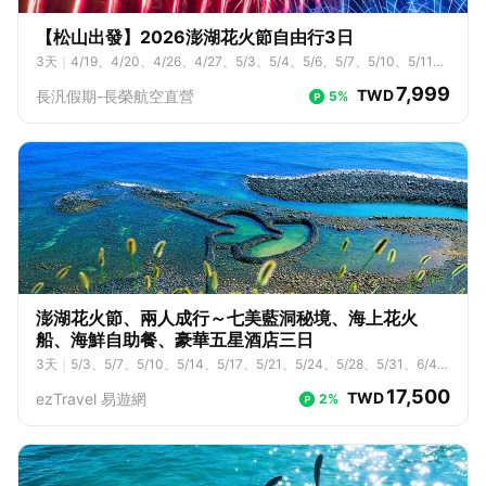
【松山出發】2026澎湖花火節自由行3日
3
天
｜
4/19、4/20、4/26、4/27、5/3、5/4、5/6、5/7、5/10、5/11、
5/13、5/14、5/17、5/18、5/20、5/21、5/24、5/25、5/27、5/28、5/
7,999
TWD
長汎假期-長榮航空直營
5%
31、6/1、6/3、6/4、6/7、6/8、6/10、6/11、6/14、6/15、6/17、6/1
8、6/21、6/22、6/24、6/25、6/29、6/30、7/6、7/7、7/13、7/14、
7/20、7/21、7/27、7/28、8/3、8/4、8/10、8/11、8/17、8/18、8/2
4、8/25
澎湖花火節、兩人成行～七美藍洞秘境、海上花火
船、海鮮自助餐、豪華五星酒店三日
3
天
｜
5/3、5/7、5/10、5/14、5/17、5/21、5/24、5/28、5/31、6/4、
6/7、6/11、6/14、6/18、6/21、6/25、7/6、7/13、7/20、7/27、8/
17,500
TWD
ezTravel 易遊網
2%
3、8/10、8/17、8/24