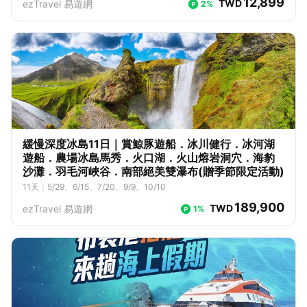
12,899
TWD
ezTravel 易遊網
2%
2、4/23、4/24、4/25、4/26、4/27、4/28、4/29、4/30、5/1、5/
2、5/3、5/4、5/5、5/6、5/7、5/8、5/9、5/10、5/11、5/12、5/13、
5/14、5/15、5/16、5/17、5/18、5/19、5/20、5/21、5/22、5/23、5/
24、5/25、5/26、5/27、5/28、5/29、5/30、5/31、6/1、6/2、6/3、
6/4、6/5、6/6、6/7、6/8、6/9、6/10、6/11、6/12、6/13、6/14、6/1
5、6/16、6/17、6/18、6/19、6/20、6/21、6/22、6/23、6/24、6/2
5、6/26、6/27、6/28、6/29、6/30、7/1、7/2、7/3、7/4、7/5、7/
6、7/7、7/8、7/9、7/10、7/11、7/12、7/13、7/14、7/15、7/16、7/1
7、7/18、7/19、7/20、7/21、7/22、7/23、7/24、7/25、7/26、7/2
7、7/28、7/29、7/30、7/31、8/1、8/2、8/3、8/4、8/5、8/6、8/7、
8/8、8/9、8/10、8/11
緩慢深度冰島11日｜賞鯨豚遊船．冰川健行．冰河湖
遊船．農場冰島馬秀．火口湖．火山熔岩洞穴．海豹
沙灘．羽毛河峽谷．南部絕美雙瀑布(贈季節限定活動)
11
天
｜
5/29、6/15、7/20、9/9、10/10
189,900
TWD
ezTravel 易遊網
1%