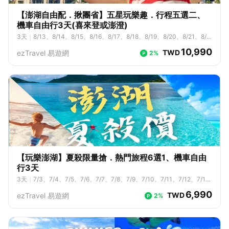
【澎湖自由配．揪團省】五星玩樂趣．行程五選二、
機車自由行3天(喜來登或澎澄)
3
天
｜
8/13、8/14、8/15、8/16、8/17、8/18、8/19、8/20、8/21、8/2
2、8/23、8/24、8/25、8/26、8/27、8/28、8/29、8/30、8/31、9/
10,990
TWD
ezTravel 易遊網
2%
1、9/2、9/3、9/4、9/5、9/6、9/7、9/8、9/9、9/10、9/11、9/12、9/
13、9/14、9/15、9/16、9/17、9/18、9/19、9/20、9/21、9/22、9/23
【玩樂澎湖】夏殺限量搶．熱門旅程6選1、機車自由
行3天
3
天
｜
7/3、7/4、7/5、7/6、7/7、7/8、7/9、7/10、7/11、7/12、7/1
3、7/14、7/15、7/16、7/17、7/18、7/19、7/20、7/21、7/22、7/2
6,990
TWD
ezTravel 易遊網
2%
3、7/24、7/25、7/26、7/27、7/28、7/29、7/30、7/31、8/1、8/2、
8/3、8/4、8/5、8/6、8/7、8/8、8/9、8/10、8/11、8/12、8/13、8/1
4、8/15、8/16、8/17、8/18、8/19、8/20、8/21、8/22、8/23、8/2
4、8/25、8/26、8/27、8/28、8/29、8/30、8/31、9/1、9/2、9/3、9/