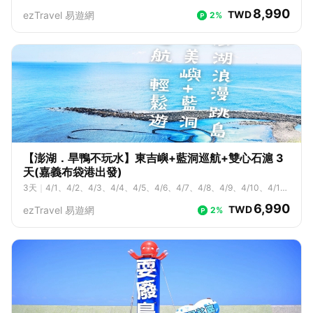
1、4/12、4/13、4/14、4/15、4/16、4/17、4/18、4/19、4/20、4/2
8、9/29、9/30
8,990
TWD
ezTravel 易遊網
2%
1、4/22、4/23、4/24、4/25、4/26、4/27、4/28、4/29、4/30、5/
1、5/2、5/3、5/4、5/5、5/6、5/7、5/8、5/9、5/10、5/11、5/12、5/
13、5/14、5/15、5/16、5/17、5/18、5/19、5/20、5/21、5/22、5/2
3、5/24、5/25、5/26、5/27、5/28、5/29、5/30、5/31、6/1、6/2、
6/3、6/4、6/5、6/6、6/7、6/8、6/9、6/10、6/11、6/12、6/13、6/1
4、6/15、6/16、6/17、6/18、6/19、6/20、6/21、6/22、6/23、6/2
4、6/25、6/26、6/27、6/28、6/29、6/30、7/1、7/2、7/3、7/4、7/
5、7/6、7/7、7/8、7/9、7/10、7/11、7/12、7/13、7/14、7/15、7/1
6、7/17、7/18、7/19、7/20、7/21、7/22、7/23、7/24、7/25、7/2
6、7/27、7/28、7/29、7/30、7/31、8/1、8/2、8/3、8/4、8/5、8/
6、8/7、8/8、8/9、8/10、8/11、8/12、8/13、8/14、8/15、8/16、8/1
7、8/18、8/19、8/20、8/21、8/22、8/23、8/24、8/25、8/26、8/2
【澎湖．旱鴨不玩水】東吉嶼+藍洞巡航+雙心石滬 3
7、8/28、8/29、8/30、8/31、9/1、9/2、9/3、9/4、9/5、9/6、9/7、
天(嘉義布袋港出發)
9/8、9/9、9/10、9/11、9/12、9/13、9/14、9/15、9/16、9/17、9/1
3
天
｜
4/1、4/2、4/3、4/4、4/5、4/6、4/7、4/8、4/9、4/10、4/1
8、9/19、9/20、9/21、9/22、9/23、9/24、9/25、9/26、9/27、9/2
1、4/12、4/13、4/14、4/15、4/16、4/17、4/18、4/19、4/20、4/2
8、9/29、9/30
6,990
TWD
ezTravel 易遊網
2%
1、4/22、4/23、4/24、4/25、4/26、4/27、4/28、4/29、4/30、5/
1、5/2、5/3、5/4、5/5、5/6、5/7、5/8、5/9、5/10、5/11、5/12、5/
13、5/14、5/15、5/16、5/17、5/18、5/19、5/20、5/21、5/22、5/2
3、5/24、5/25、5/26、5/27、5/28、5/29、5/30、5/31、6/1、6/2、
6/3、6/4、6/5、6/6、6/7、6/8、6/9、6/10、6/11、6/12、6/13、6/1
4、6/15、6/16、6/17、6/18、6/19、6/20、6/21、6/22、6/23、6/2
4、6/25、6/26、6/27、6/28、6/29、6/30、7/1、7/2、7/3、7/4、7/
5、7/6、7/7、7/8、7/9、7/10、7/11、7/12、7/13、7/14、7/15、7/1