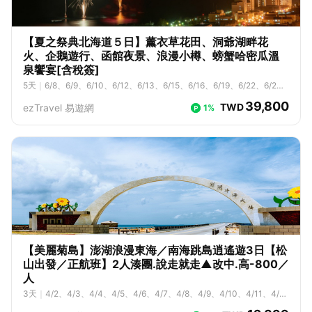
【夏之祭典北海道５日】薰衣草花田、洞爺湖畔花
火、企鵝遊行、函館夜景、浪漫小樽、螃蟹哈密瓜溫
泉饗宴[含稅簽]
5
天
｜
6/8、6/9、6/10、6/12、6/13、6/15、6/16、6/19、6/22、6/2
3、6/24、6/30、7/5、7/7、7/12、7/14、7/19、7/21、7/26、7/28、
39,800
TWD
ezTravel 易遊網
1%
8/2、8/9
【美麗菊島】澎湖浪漫東海／南海跳島逍遙遊3日【松
山出發／正航班】2人湊團.說走就走▲改中.高-800／
人
3
天
｜
4/2、4/3、4/4、4/5、4/6、4/7、4/8、4/9、4/10、4/11、4/1
2、4/13、4/14、4/15、4/16、4/17、4/18、4/19、4/20、4/21、4/2