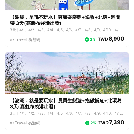
6、7/17、7/18、7/19、7/20、7/21、7/22、7/23、7/24、7/25、7/2
6、7/27、7/28、7/29、7/30、7/31、8/1、8/2、8/3、8/4、8/5、8/
6、8/7、8/8、8/9、8/10、8/11、8/12、8/13、8/14、8/15、8/16、8/1
7、8/18、8/19、8/20、8/21、8/22、8/23、8/24、8/25、8/26、8/2
【澎湖．旱鴨不玩水】東海耍廢島+海牧+北環+潮間
7、8/28、8/29、8/30、8/31、9/1、9/2、9/3、9/4、9/5、9/6、9/7、
帶 3天(嘉義布袋港出發)
9/8、9/9、9/10、9/11、9/12、9/13、9/14、9/15、9/16、9/17、9/1
3
天
｜
4/1、4/2、4/3、4/4、4/5、4/6、4/7、4/8、4/9、4/10、4/1
8、9/19、9/20、9/21、9/22、9/23、9/24、9/25、9/26、9/27、9/2
1、4/12、4/13、4/14、4/15、4/16、4/17、4/18、4/19、4/20、4/2
8、9/29、9/30、10/1、10/2、10/3、10/4、10/5、10/6、10/7、10/
6,990
TWD
ezTravel 易遊網
2%
1、4/22、4/23、4/24、4/25、4/26、4/27、4/28、4/29、4/30、5/
8、10/9、10/10
1、5/2、5/3、5/4、5/5、5/6、5/7、5/8、5/9、5/10、5/11、5/12、5/
13、5/14、5/15、5/16、5/17、5/18、5/19、5/20、5/21、5/22、5/2
3、5/24、5/25、5/26、5/27、5/28、5/29、5/30、5/31、6/1、6/2、
6/3、6/4、6/5、6/6、6/7、6/8、6/9、6/10、6/11、6/12、6/13、6/1
4、6/15、6/16、6/17、6/18、6/19、6/20、6/21、6/22、6/23、6/2
4、6/25、6/26、6/27、6/28、6/29、6/30、7/1、7/2、7/3、7/4、7/
5、7/6、7/7、7/8、7/9、7/10、7/11、7/12、7/13、7/14、7/15、7/1
6、7/17、7/18、7/19、7/20、7/21、7/22、7/23、7/24、7/25、7/2
6、7/27、7/28、7/29、7/30、7/31、8/1、8/2、8/3、8/4、8/5、8/
6、8/7、8/8、8/9、8/10、8/11、8/12、8/13、8/14、8/15、8/16、8/1
7、8/18、8/19、8/20、8/21、8/22、8/23、8/24、8/25、8/26、8/2
【澎湖．就是要玩水】員貝生態遊+抱礅捕魚+北環島
7、8/28、8/29、8/30、8/31、9/1、9/2、9/3、9/4、9/5、9/6、9/7、
3天(嘉義布袋港出發)
9/8、9/9、9/10、9/11、9/12、9/13、9/14、9/15、9/16、9/17、9/1
3
天
｜
4/1、4/2、4/3、4/4、4/5、4/6、4/7、4/8、4/9、4/10、4/1
8、9/19、9/20、9/21、9/22、9/23、9/24、9/25、9/26、9/27、9/2
1、4/12、4/13、4/14、4/15、4/16、4/17、4/18、4/19、4/20、4/2
8、9/29、9/30、10/1、10/2、10/3、10/4、10/5、10/6、10/7、10/
7,390
TWD
ezTravel 易遊網
2%
1、4/22、4/23、4/24、4/25、4/26、4/27、4/28、4/29、4/30、5/
8、10/9、10/10
1、5/2、5/3、5/4、5/5、5/6、5/7、5/8、5/9、5/10、5/11、5/12、5/