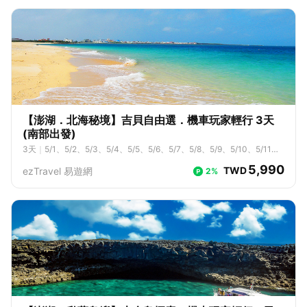
13、5/14、5/15、5/16、5/17、5/18、5/19、5/20、5/21、5/22、5/2
3、5/24、5/25、5/26、5/27、5/28、5/29、5/30、5/31、6/1、6/2、
6/3、6/4、6/5、6/6、6/7、6/8、6/9、6/10、6/11、6/12、6/13、6/1
4、6/15、6/16、6/17、6/18、6/19、6/20、6/21、6/22、6/23、6/2
4、6/25、6/26、6/27、6/28、6/29、6/30、7/1、7/2、7/3、7/4、7/
5、7/6、7/7、7/8、7/9、7/10、7/11、7/12、7/13、7/14、7/15、7/1
6、7/17、7/18、7/19、7/20、7/21、7/22、7/23、7/24、7/25、7/2
6、7/27、7/28、7/29、7/30、7/31、8/1、8/2、8/3、8/4、8/5、8/
6、8/7、8/8、8/9、8/10、8/11、8/12、8/13、8/14、8/15、8/16、8/1
7、8/18、8/19、8/20、8/21、8/22、8/23、8/24、8/25、8/26、8/2
【澎湖．北海秘境】吉貝自由選．機車玩家輕行 3天
7、8/28、8/29、8/30、8/31、9/1、9/2、9/3、9/4、9/5、9/6、9/7、
(南部出發)
9/8、9/9、9/10、9/11、9/12、9/13、9/14、9/15、9/16、9/17、9/1
3
天
｜
5/1、5/2、5/3、5/4、5/5、5/6、5/7、5/8、5/9、5/10、5/11、
8、9/19、9/20、9/21、9/22、9/23、9/24、9/25、9/26、9/27、9/2
5/12、5/13、5/14、5/15、5/16、5/17、5/18、5/19、5/20、5/21、5/2
8、9/29、9/30
5,990
TWD
ezTravel 易遊網
2%
2、5/23、5/24、5/25、5/26、5/27、5/28、5/29、5/30、5/31、6/
1、6/2、6/3、6/4、6/5、6/6、6/7、6/8、6/9、6/10、6/11、6/12、6/
13、6/14、6/15、6/16、6/17、6/18、6/19、6/20、6/21、6/22、6/2
3、6/24、6/25、6/26、6/27、6/28、6/29、6/30、7/1、7/2、7/3、
7/4、7/5、7/6、7/7、7/8、7/9、7/10、7/11、7/12、7/13、7/14、7/1
5、7/16、7/17、7/18、7/19、7/20、7/21、7/22、7/23、7/24、7/2
5、7/26、7/27、7/28、7/29、7/30、7/31、8/1、8/2、8/3、8/4、8/
5、8/6、8/7、8/8、8/9、8/10、8/11、8/12、8/13、8/14、8/15、8/1
6、8/17、8/18、8/19、8/20、8/21、8/22、8/23、8/24、8/25、8/2
6、8/27、8/28、8/29、8/30、8/31、9/1、9/2、9/3、9/4、9/5、9/
6、9/7、9/8、9/9、9/10、9/11、9/12、9/13、9/14、9/15、9/16、9/1