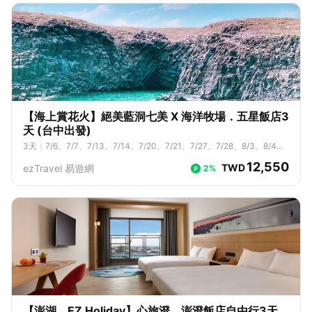
13、5/14、5/15、5/16、5/17、5/18、5/19、5/20、5/21、5/22、5/2
3、5/24、5/25、5/26、5/27、5/28、5/29、5/30、5/31、6/1、6/2、
6/3、6/4、6/5、6/6、6/7、6/8、6/9、6/10、6/11、6/12、6/13、6/1
4、6/15、6/16、6/17、6/18、6/19、6/20、6/21、6/22、6/23、6/2
4、6/25、6/26、6/27、6/28、6/29、6/30、7/1、7/2、7/3、7/4、7/
5、7/6、7/7、7/8、7/9、7/10、7/11、7/12、7/13、7/14、7/15、7/1
6、7/17、7/18、7/19、7/20、7/21、7/22、7/23、7/24、7/25、7/2
6、7/27、7/28、7/29、7/30、7/31、8/1、8/2、8/3、8/4、8/5、8/
6、8/7、8/8、8/9、8/10、8/11、8/12、8/13、8/14、8/15、8/16、8/1
7、8/18、8/19、8/20、8/21、8/22、8/23、8/24、8/25、8/26、8/2
【海上賞花火】絕美藍洞七美 X 海洋牧場．五星飯店3
7、8/28、8/29、8/30、8/31、9/1、9/2、9/3、9/4、9/5、9/6、9/7、
天 (台中出發)
9/8、9/9、9/10、9/11、9/12、9/13、9/14、9/15、9/16、9/17、9/1
3
天
｜
7/6、7/7、7/13、7/14、7/20、7/21、7/27、7/28、8/3、8/4、
8、9/19、9/20、9/21、9/22、9/23、9/24、9/25、9/26、9/27、9/2
8/10、8/11、8/17、8/18、8/24、8/25
8、9/29、9/30、10/1、10/2、10/3、10/4、10/5、10/6、10/7、10/
12,550
TWD
ezTravel 易遊網
2%
8、10/9、10/10
【澎湖．EZ Holiday】心旅澄．澎澄飯店自由行3天