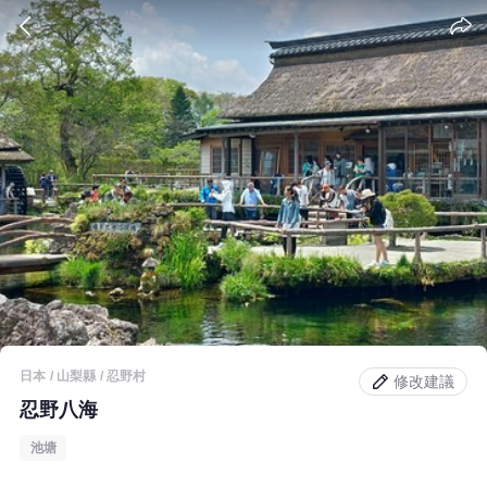
日本
山梨縣
忍野村
修改建議
忍野八海
池塘