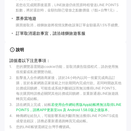
若您在完成開票後退票，LINE旅遊仍依照原時程發送LINE POINTS
點數，將於退款時，金額扣除已發放之點數價值（1點=台幣1元）。
票券當地遊
購買後取消，雄獅旅遊將視情況酌收該筆訂單金額最高1.5%手續費。
訂單取消退款事宜，請洽雄獅旅遊客服
說明
請循遵以下注意事項：
1
.
您的瀏覽器需開啟cookie功能，並取消廣告阻擋程式，請勿使用無
痕視窗或私密瀏覽功能。
2
.
點擊進入合作網路商家後，請於24小時內以同一視窗完成商品訂
購，並於各家網路店家規範之付款期間內完成付款。若同時開啟其他
比價或回饋網，可能造成系統判斷錯誤而無法獲得LINE POINTS。
每次購買時請務必關閉其他比價或回饋網，並重新通過LINE旅遊跳
轉頁完成結帳。
3
.
請在網頁上完成，結帳
若使用合作網站
舊版App結帳將無法取得LINE
POINTS，請將APP更新至
ios 及
Android 1.58.0版之後版本
。
4
.
轉傳網址給別人，可能影響系統判斷而無法獲得LINE POINTS或造
成發送錯誤，請務必重新通過跳轉頁完成結帳。
5
.
您的LINE帳號需綁定台灣手機號碼。