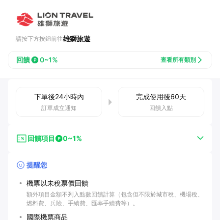
雄獅旅遊
請按下方按鈕前往
回饋
0~1%
查看所有類別
下單後
24小時
內
完成使用後
60
天
訂單成立通知
回饋入點
回饋項目
0~1%
提醒您
機票以未稅票價回饋
額外項目金額不列入點數回饋計算（包含但不限於城市稅、機場稅、
燃料費、兵險、手續費、匯率手續費等）。
國際機票商品